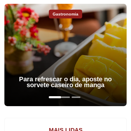
Paraná (Sanepar) que registar problemas de abastecimento em
13 cidades do estado.
Gastronomia
Para refrescar o dia, aposte no
sorvete caseiro de manga
Em Arapongas, apenas 10% da cidade recebe abastecimento de
água, equivalente à área coberta por poços. A maior parte do
município depende da captação da água do Ribeirão dos
MAIS LIDAS