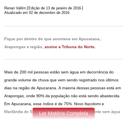
|
|
Renan Vallim
Edição de
13 de janeiro de 2016
Atualizado em 02 de dezembro de 2016
Fique por dentro do que acontece em Apucarana,
Arapongas e região,
assine a Tribuna do Norte.
Mais de 200 mil pessoas estão sem água em decorrência do
grande volume de chuva que vem sendo registrado nos últimos
dias na região de Apucarana. A maioria dessas pessoas está em
Arapongas, onde 90% da população não está sendo abastecida.
Em Apucarana, esse índice é de 75%. Novo Itacolomi e
Marilândia do Sul também estão parcial ou totalmente sem água
Ler Matéria Completa
encanada. Os dados são da Companhia de Saneamento do