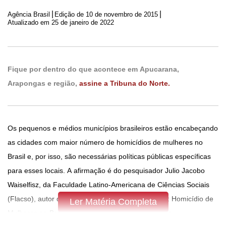
|
|
Agência Brasil
Edição de
10 de novembro de 2015
Atualizado em 25 de janeiro de 2022
Fique por dentro do que acontece em Apucarana,
Arapongas e região,
assine a Tribuna do Norte.
Os pequenos e médios municípios brasileiros estão encabeçando
as cidades com maior número de homicídios de mulheres no
Brasil e, por isso, são necessárias políticas públicas específicas
para esses locais. A afirmação é do pesquisador Julio Jacobo
Waiselfisz, da Faculdade Latino-Americana de Ciências Sociais
(Flacso), autor do estudo Mapa da Violência 2015: Homicídio de
Ler Matéria Completa
Mulheres no Brasil, apresentado ontem em Brasília.