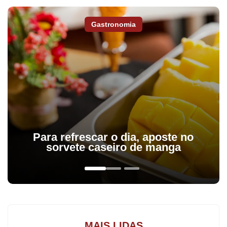
Segundo ele, os 100 municípios com mais homicídios de
mulheres concentram só 2% do total de assassinatos, enquanto
Gastronomia
os municípios com mais homicídios de homens concentram 15%
do total de mortes. “Homicídios de homens estão mais
concentrados que os de mulheres, e isso cria uma certa
dificuldade de enfrentamento. Chegar aos pequenos municípios é
o desafio, já que os grandes têm seus instrumentos, como as
delegacias da mulher”, disse Jacobo.
Segundo o estudo, dentre os 100 municípios com mais de 10 mil
habitantes do sexo feminino (com as maiores taxas médias de
Para refrescar o dia, aposte no
homicídio de mulheres/por 100 mil), as dez primeiras posições no
sorvete caseiro de manga
ranking nacional são: Barcelos/AM (1º), Alexânia/GO (2º),
Sooretama/ES (3º), Conde/PB (4º), Senador Pompeu/CE (5º),
Buritizeiro/MG (6º), Mata de São João/BA (7º), Pilar/AL (8º),
Pojuca/BA (9º) e Itacaré/BA (10º).
MAIS LIDAS