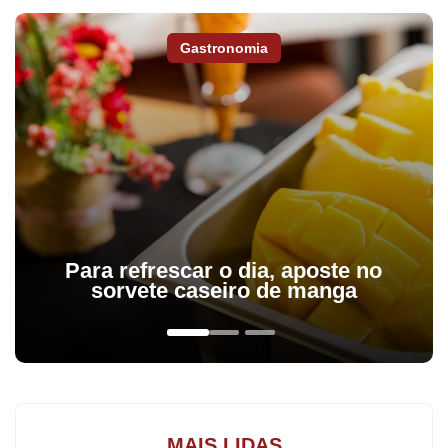
Gastronomia
Desde março, o Governo do Paraná permite que os créditos
Para refrescar o dia, aposte no
provenientes da Nota Fiscal Paranaense sejam destinados para
sorvete caseiro de manga
entidades da preferência do consumidor. Com isso, o Hospital da
Providência confeccionou 600 urnas para realizar a arrecadação
dos documentos, como explica o coordenador de projetos da
instituição, David Jônatas.
MAIS LIDAS