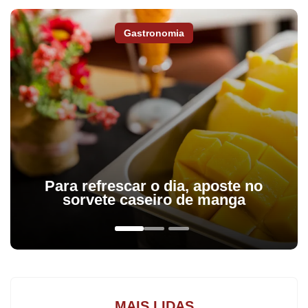
protesto para pedir mais segurança na rodovia e implantação de
redutores de velocidade. No final de semana passado, três
Gastronomia
pessoas de uma mesma família - mãe e dois filhos - morreram
em acidente na entrada do distrito de São José, em Marilândia do
Sul. Os três eram moradores de Mauá da Serra.
Para refrescar o dia, aposte no
sorvete caseiro de manga
MAIS LIDAS