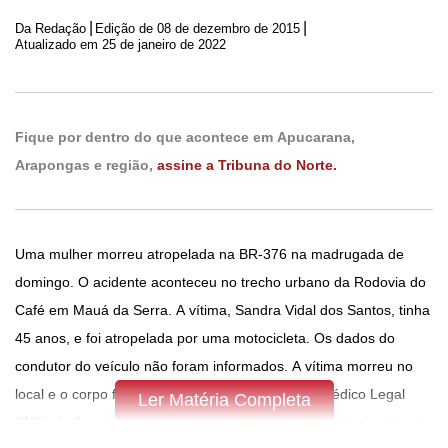
|
|
Da Redação
Edição de
08 de dezembro de 2015
Atualizado em 25 de janeiro de 2022
Fique por dentro do que acontece em Apucarana,
Arapongas e região,
assine a Tribuna do Norte.
Uma mulher morreu atropelada na BR-376 na madrugada de
domingo. O acidente aconteceu no trecho urbano da Rodovia do
Café em Mauá da Serra. A vítima, Sandra Vidal dos Santos, tinha
45 anos, e foi atropelada por uma motocicleta. Os dados do
condutor do veículo não foram informados. A vítima morreu no
local e o corpo foi encaminhado para o Instituto Médico Legal
Ler Matéria Completa
(IML) de Apucarana. Após a morte, os moradores ensaiaram um