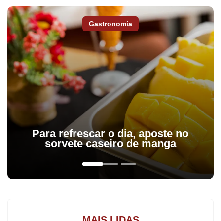
Gastronomia
Na região do Núcleo Regional de Educação (NRE) de Apucarana,
Para refrescar o dia, aposte no
cerca de 36 mil alunos devem retornar às aulas. De acordo com
sorvete caseiro de manga
a chefe do órgão, Maria Onide Ballan Sardinha, o NRE utilizou a
última semana para dar os ajustes finais nos preparativos para o
reinício das aulas. “Algumas escolas terminaram os últimos
consertos e reformas. Todas as aulas já foram distribuídas, a
merenda e o transporte escolar estão garantidos. Tudo pronto
MAIS LIDAS