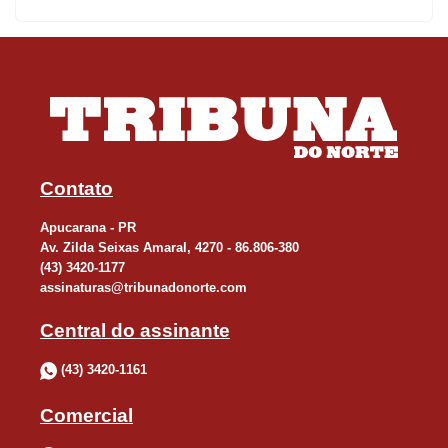
Temos grandes expectativas para este ano letivo”, afirma Maria
Onide.
IVAIPORÃ
Na área do Núcleo Regional de Ensino (NRE) de Ivaiporã, a
previsão é que sejam matriculados cerca de 15,8 mil alunos,
Contato
praticamente o mesmo número de matrículas de 2015. Segundo
Apucarana - PR
a diretora regional Sandra Mara Schmitt dos Reis Bueno, os
Av. Zilda Seixas Amaral, 4270 - 86.806-380
dados ainda estão sendo levantados, já que as escolas da rede
(43) 3420-1177
têm até o dia 11 de março para o registro das matrículas e
assinaturas@tribunadonorte.com
rematrículas no Sistema Estadual de Registro Escolar (Sere).
Central do assinante
Neste ano, a novidade no NRE é a implantação gradativa do
(43) 3420-1161
RCO (Registro de Classe Online) que substitui os tradicionais
Comercial
livros de chamadas.