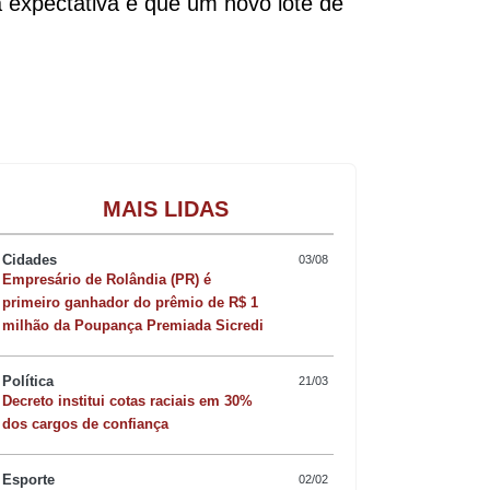
a expectativa é que um novo lote de
Gastronomia
MAIS LIDAS
Cidades
03/08
Empresário de Rolândia (PR) é
primeiro ganhador do prêmio de R$ 1
milhão da Poupança Premiada Sicredi
Política
21/03
Decreto institui cotas raciais em 30%
dos cargos de confiança
Esporte
02/02