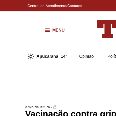
Central de Atendimento/Contatos
MENU
Apucarana
14°
Opinião
Polí
3
min de leitura -
Vacinação contra gri