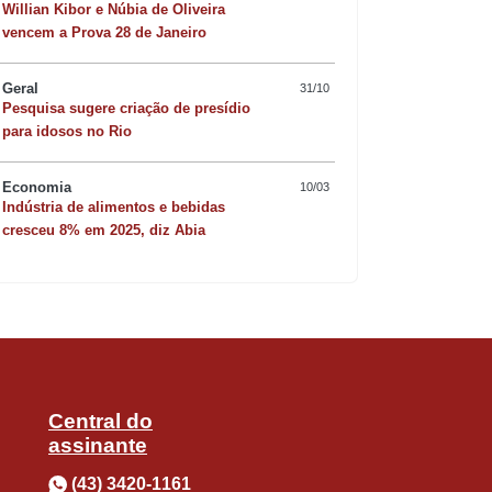
Willian Kibor e Núbia de Oliveira
vencem a Prova 28 de Janeiro
Geral
31/10
Pesquisa sugere criação de presídio
Quer sofisticar o jan
para idosos no Rio
risoto de camarão 
nte grande desde o primeiro dia de
Economia
10/03
Indústria de alimentos e bebidas
adas conforme a demanda exigia, para
cresceu 8% em 2025, diz Abia
unicipal de Saúde (AMS) de Apucarana,
za A (H1N1), H3N2 e Influenza B. O
Central do
 os outros 20%, que equivale a mais de
assinante
enos 80% da população pertencente ao
(43) 3420-1161