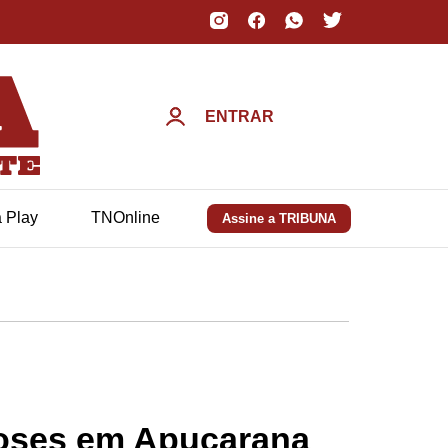
ENTRAR
a Play
TNOnline
Assine a TRIBUNA
 doses em Apucarana