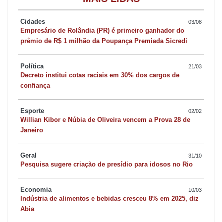
Baré, que estava presente no evento, não conteve as lágrimas.
Cidades
03/08
Empresário de Rolândia (PR) é primeiro ganhador do
Expansão da Câmara?
prêmio de R$ 1 milhão da Poupança Premiada Sicredi
Política
21/03
Não é segredo de ninguém que o presidente da Câmara de
Decreto institui cotas raciais em 30% dos cargos de
Apucarana, Danylo Aciolli (MDB), tem planos de, como ele
confiança
mesmo diz, ‘tornar a Câmara grande’. Parte desse plano,
entretanto, esbarra nas limitações físicas do prédio do legislativo,
Esporte
02/02
Willian Kibor e Núbia de Oliveira vencem a Prova 28 de
que não tem espaço disponível para tal empreita. Talvez a
Janeiro
solução esteja do outro lado rua. Danylo vem avaliando a locação
de um prédio localizado na convergência das ruas Corifeu de
Geral
31/10
Pesquisa sugere criação de presídio para idosos no Rio
Azevedo Marques e Tamandaré, que está em vias de ser
desocupado. A ideia seria instalar a parte administrativa nesse
Economia
10/03
local e manter o plenário e os gabinetes na atual sede. A
Indústria de alimentos e bebidas cresceu 8% em 2025, diz
discussão a respeito do acanhado tamanho do prédio do
Abia
legislativo é antiga e descentralizar pode ser a solução.