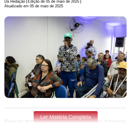
|
|
Da Redação
Edição de
05 de maio de 2025
Atualizado em 05 de maio de 2025
Ler Matéria Completa
Fique por dentro do que acontece em Apucarana, Arapongas
e região,
assine a Tribuna do Norte.