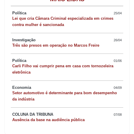
Política
25/04
Reajuste em Marilândia
Lei que cria Câmara Criminal especializada em crimes
contra mulher é sancionada
Os professores da rede municipal de educação de Marilândia do
Investigação
26/04
Sul vão receber reajuste salarial de 6,27%, garantindo o piso
Três são presos em operação no Marcos Freire
nacional da categoria. O índice foi definido em reunião com APP
Sindicato, comissão dos professores municipais e a gestão
Política
01/06
Carli Filho vai cumprir pena em casa com tornozeleira
municipal. A administração do prefeito Walmir Peres (PSD)
eletrônica
também definiu reposição salarial dos demais servidores, fixada
em 5,06%, conforme inflação do período medida pelo IPCA. “O
Economia
04/09
projeto vai para a Câmara de vereadores e assim que aprovado,
Setor automotivo é determinante para bom desempenho
da indústria
a administração já fará a recomposição na base salarial de todos
conforme as suas categorias”, disse o prefeito Walmir Peres.
COLUNA DA TRIBUNA
07/08
Ausência da base na audiência pública
Prazo de inadimplentes