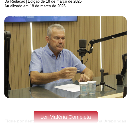
|
|
Da Redação
Edição de
18 de março de 2025
Atualizado em 18 de março de 2025
Ler Matéria Completa
Fique por dentro do que acontece em Apucarana, Arapongas
e região,
assine a Tribuna do Norte.