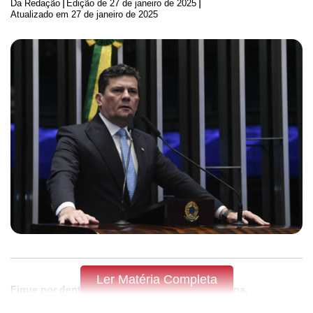
|
|
Da Redação
Edição de
27 de janeiro de 2025
Atualizado em 27 de janeiro de 2025
Ler Matéria Completa
Fique por dentro do que acontece em Apucarana,
Arapongas e região,
assine a Tribuna do Norte.