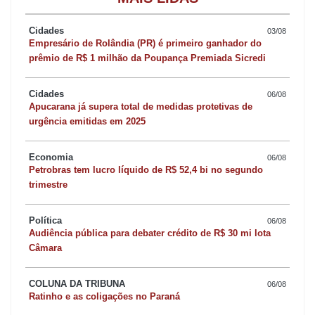
Audiência pública
Cidades
03/08
Empresário de Rolândia (PR) é primeiro ganhador do
Assunto desde o período eleitoral,o Hospital Municipal de
prêmio de R$ 1 milhão da Poupança Premiada Sicredi
Apucarana será discutido em audiência pública marcada para 4
de abril pelo presidente da Câmara, Danylo Acioli (MDB). O
Cidades
06/08
prédio foi entregue provisoriamente no final de 2024, mas segue
Apucarana já supera total de medidas protetivas de
urgência emitidas em 2025
fechado. Segundo o vereador, a ideia é chamar autoridades
como o deputado estadual Arilson Chiorato (PT), que destinou R$
Economia
06/08
20 milhões para a unidade, o secretário estadual de Saúde, Beto
Petrobras tem lucro líquido de R$ 52,4 bi no segundo
trimestre
Preto, o prefeito Rodolfo Mota e o secretário municipal de Saúde,
Guilherme de Paula para debater o funcionamento da unidade.
Política
06/08
Ontem, na audiência de prestação de contas da Saúde, o
Audiência pública para debater crédito de R$ 30 mi lota
assunto foi citado novamente.
Câmara
Beto Preto no Norte Pioneiro
COLUNA DA TRIBUNA
06/08
Ratinho e as coligações no Paraná