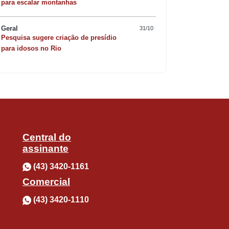
Quer sofisticar o jan
para escalar montanhas
risoto de camarão 
Geral
31/10
Pesquisa sugere criação de presídio
para idosos no Rio
Central do
assinante
(43) 3420-1161
Comercial
(43) 3420-1110