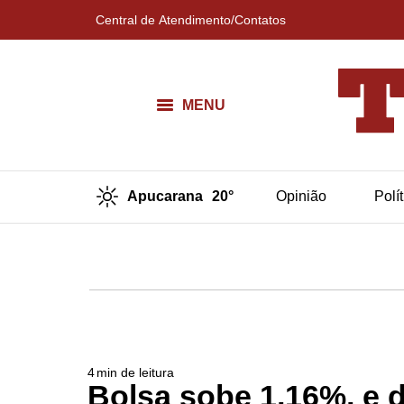
Central de Atendimento/Contatos
MENU
Apucarana
20°
Opinião
Polí
4
min de leitura
Bolsa sobe 1,16%, e 