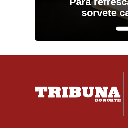
Para refresc
sorvete c