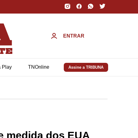
ENTRAR
a Play
TNOnline
Assine a TRIBUNA
 de medida dos EUA