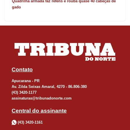
Quadrilha armada faz reféns e rouba quase 40 cabeças de
gado
Contato
Apucarana - PR
Av. Zilda Seixas Amaral, 4270 - 86.806-380
(43) 3420-1177
assinaturas@tribunadonorte.com
Central do assinante
(43) 3420-1161