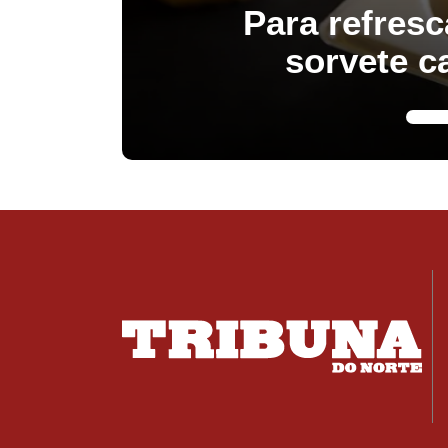
Para refresc
sorvete c