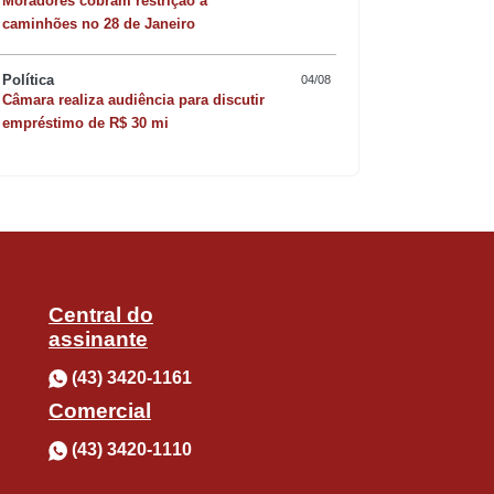
Moradores cobram restrição a
Quer sofisticar o jan
caminhões no 28 de Janeiro
risoto de camarão 
Política
04/08
Câmara realiza audiência para discutir
empréstimo de R$ 30 mi
Central do
assinante
(43) 3420-1161
Comercial
(43) 3420-1110