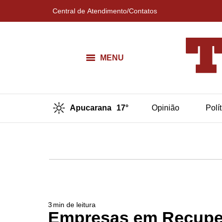
Central de Atendimento/Contatos
MENU
Apucarana
17°
Opinião
Polí
3
min de leitura
Empresas em Recuper