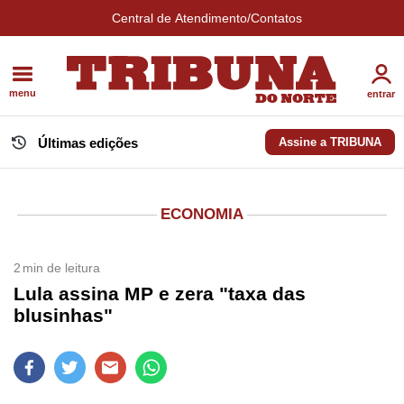
Central de Atendimento/Contatos
menu
entrar
Últimas edições
Assine a TRIBUNA
ECONOMIA
2
min de leitura
Lula assina MP e zera "taxa das
blusinhas"