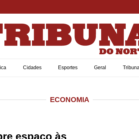
tica
Cidades
Esportes
Geral
Tribun
ECONOMIA
bre espaço às