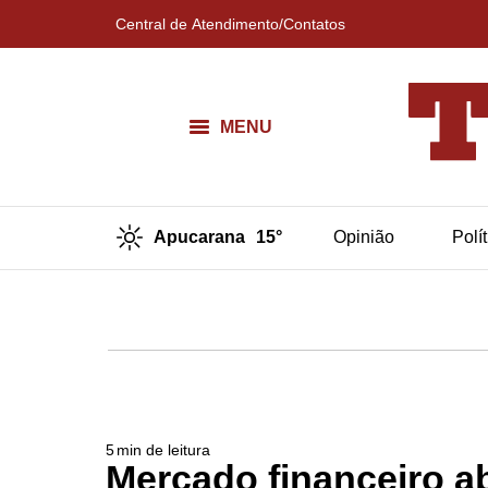
Central de Atendimento/Contatos
MENU
Apucarana
15°
Opinião
Polí
5
min de leitura
Mercado financeiro a