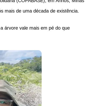
Solidária (COPABASE), em Arinos, Minas
ós mais de uma década de existência.
e a árvore vale mais em pé do que