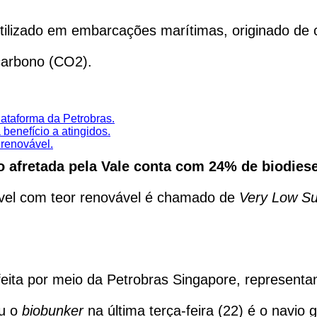
ilizado em embarcações marítimas, originado de c
 carbono (CO2).
ataforma da Petrobras.
benefício a atingidos.
 renovável.
 afretada pela Vale conta com 24% de biodies
vel com teor renovável é chamado de
Very Low Su
 feita por meio da Petrobras Singapore, representan
eu o
biobunker
na última terça-feira (22) é o navio