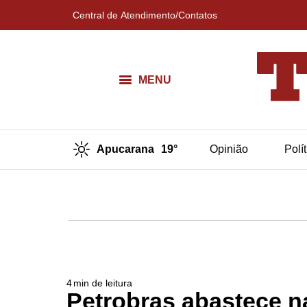
Central de Atendimento/Contatos
MENU
Apucarana
19°
Opinião
Polí
4
min de leitura
Petrobras abastece n