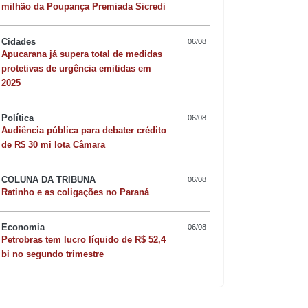
milhão da Poupança Premiada Sicredi
Cidades
06/08
Apucarana já supera total de medidas
protetivas de urgência emitidas em
2025
Política
06/08
Audiência pública para debater crédito
de R$ 30 mi lota Câmara
COLUNA DA TRIBUNA
06/08
Quer sofisticar o jan
Ratinho e as coligações no Paraná
risoto de camarão 
Economia
06/08
Petrobras tem lucro líquido de R$ 52,4
bi no segundo trimestre