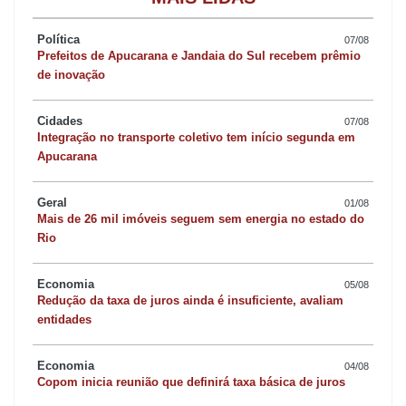
O ala Alan, contratado junto ao Seleto Clube Maringá, se
machucou nos treinamentos e praticamente está fora da abertura
Política
07/08
do Campeonato Estadual.
Prefeitos de Apucarana e Jandaia do Sul recebem prêmio
de inovação
A FPFS divulgou na semana passada uma tabela extra-oficial
para os clubes. Nela aponta que o Apucarana estreará no
Cidades
07/08
próximo dia 16, em Paranaguá, frente ao Monte Sião.
Integração no transporte coletivo tem início segunda em
Nesta terça-feira, o departamento técnico da Federação
Apucarana
comunicou que a tabela extra-oficial sofrerá algumas alterações.
Geral
01/08
Mais de 26 mil imóveis seguem sem energia no estado do
Rio
Economia
05/08
Redução da taxa de juros ainda é insuficiente, avaliam
entidades
Economia
04/08
Copom inicia reunião que definirá taxa básica de juros