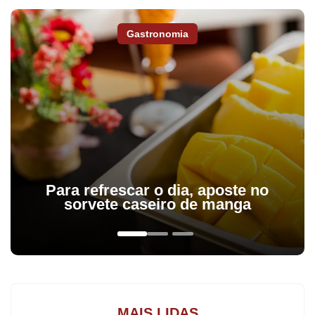
Gastronomia
Foram contratados Juninho, Luan e Anderson Souza. O primeiro
defendeu a Unifil/Colégio Londrinense na Chave Prata do ano
passado. Luan é de Apucarana, mas jogou nos times do Campo
Mourão e São José dos Pinhais, enquanto Anderson já atuou
Para refrescar o dia, aposte no
pelo São Lucas de Paranavaí e estava jogando o Campeonato
sorvete caseiro de manga
Cearense pelo Mombaça.
Juninho e Luan já estão treinando, enquanto Anderson ainda não
se apresentou ao treinador Éder Cavalini. Os também
contratados Diego e Arrepio começam a treinar na próxima terça-
feira.
MAIS LIDAS