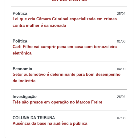
vinha prestando os seus serviços no Cianorte, que está
participando da Taça Federação Paranaense de Futebol (FPF),
Política
25/04
Lei que cria Câmara Criminal especializada em crimes
categoria sub-23.
contra mulher é sancionada
Reinaldo Belo começou a trabalhar no futebol no início dos anos
Política
01/06
90 no extinto Apucarana Atlético Clube (AAC), passando depois
Carli Filho vai cumprir pena em casa com tornozeleira
eletrônica
em outros clubes paranaenses, entre eles Cianorte, Toledo e
Futebol Clube Cascavel. Já Baianinho volta ao Arapongas, depois
Economia
04/09
de ter atuado no Nacional Atlético Clube de Rolândia.
Setor automotivo é determinante para bom desempenho
da indústria
Investigação
26/04
Três são presos em operação no Marcos Freire
COLUNA DA TRIBUNA
07/08
Ausência da base na audiência pública