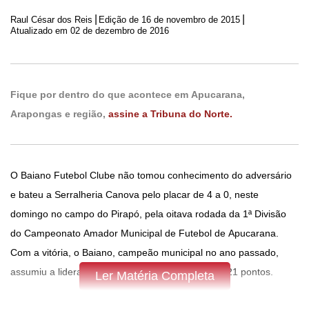
|
|
Raul César dos Reis
Edição de
16 de novembro de 2015
Atualizado em 02 de dezembro de 2016
Fique por dentro do que acontece em Apucarana,
Arapongas e região,
assine a Tribuna do Norte.
O Baiano Futebol Clube não tomou conhecimento do adversário
e bateu a Serralheria Canova pelo placar de 4 a 0, neste
domingo no campo do Pirapó, pela oitava rodada da 1ª Divisão
do Campeonato Amador Municipal de Futebol de Apucarana.
Com a vitória, o Baiano, campeão municipal no ano passado,
assumiu a liderança isolada do campeonato com 21 pontos.
Ler Matéria Completa