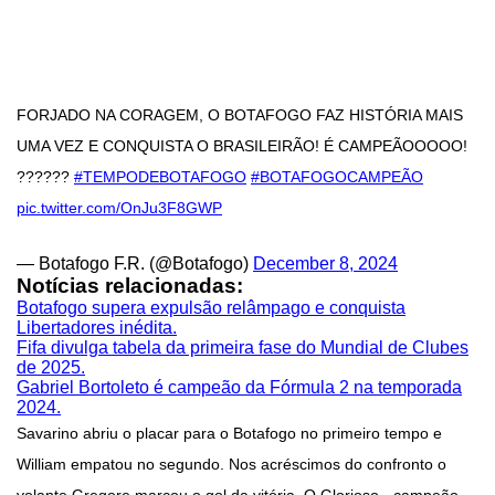
FORJADO NA CORAGEM, O BOTAFOGO FAZ HISTÓRIA MAIS
UMA VEZ E CONQUISTA O BRASILEIRÃO! É CAMPEÃOOOOO!
??????
#TEMPODEBOTAFOGO
#BOTAFOGOCAMPEÃO
pic.twitter.com/OnJu3F8GWP
— Botafogo F.R. (@Botafogo)
December 8, 2024
Notícias relacionadas:
Botafogo supera expulsão relâmpago e conquista
Libertadores inédita.
Fifa divulga tabela da primeira fase do Mundial de Clubes
de 2025.
Gabriel Bortoleto é campeão da Fórmula 2 na temporada
2024.
Savarino abriu o placar para o Botafogo no primeiro tempo e
William empatou no segundo. Nos acréscimos do confronto o