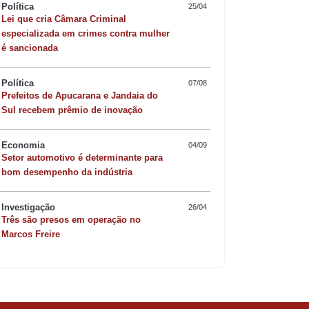
Política
25/04
Lei que cria Câmara Criminal
especializada em crimes contra mulher
é sancionada
Política
07/08
Prefeitos de Apucarana e Jandaia do
Sul recebem prêmio de inovação
Economia
04/09
Setor automotivo é determinante para
Quer sofisticar o jan
bom desempenho da indústria
risoto de camarão 
Investigação
26/04
Três são presos em operação no
Marcos Freire