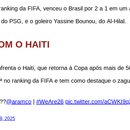
ranking da FIFA, venceu o Brasil por 2 a 1 em u
do PSG, e o goleiro Yassine Bounou, do Al-Hilal.
M O HAITI
enfrenta o Haiti, que retorna à Copa após mais de 
ª no ranking da FIFA e tem como destaque o zagu
???
@aramco
|
#WeAre26
pic.twitter.com/aCWKI9
9, 2025