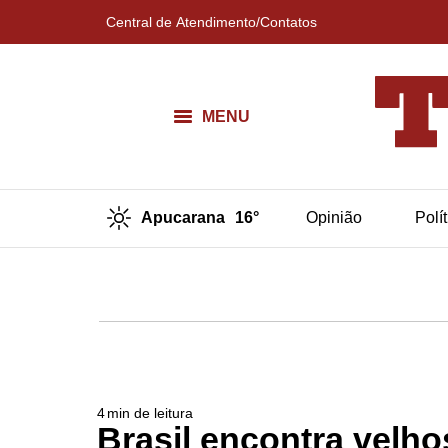
Central de Atendimento/Contatos
MENU
Apucarana
16°
Opinião
Polí
4
min de leitura
Brasil encontra vel