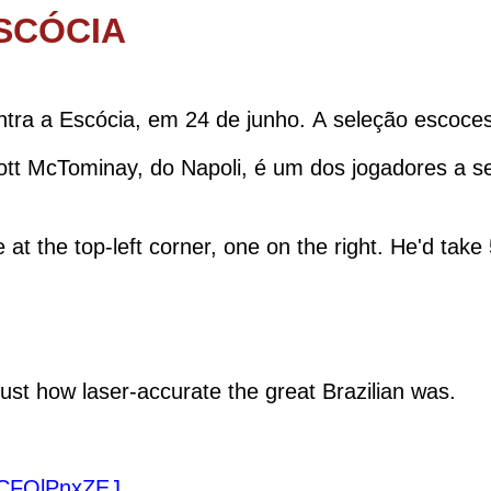
SCÓCIA
ntra a Escócia, em 24 de junho. A seleção escoces
tt McTominay, do Napoli, é um dos jogadores a s
e at the top-left corner, one on the right. He'd tak
just how laser-accurate the great Brazilian was.
m/CFQlPnxZEJ