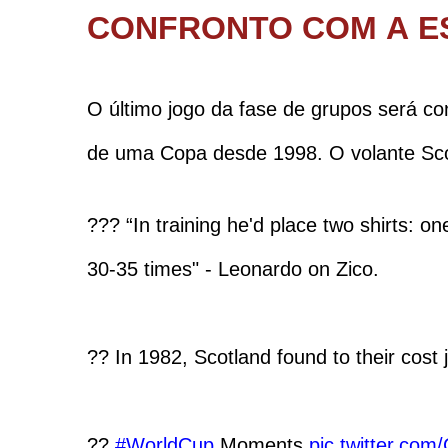
CONFRONTO COM A E
O último jogo da fase de grupos será co
de uma Copa desde 1998. O volante Sco
??? “In training he'd place two shirts: on
30-35 times" - Leonardo on Zico.
?? In 1982, Scotland found to their cost 
??
#WorldCup
Moments
pic.twitter.co