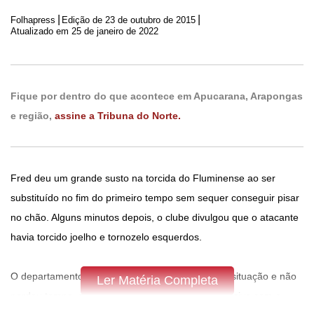
|
|
Folhapress
Edição de
23 de outubro de 2015
Atualizado em 25 de janeiro de 2022
Fique por dentro do que acontece em Apucarana, Arapongas
e região,
assine a Tribuna do Norte.
Fred deu um grande susto na torcida do Fluminense ao ser
substituído no fim do primeiro tempo sem sequer conseguir pisar
no chão. Alguns minutos depois, o clube divulgou que o atacante
havia torcido joelho e tornozelo esquerdos.
O departamento médico ficou preocupado com a situação e não
Ler Matéria Completa
perdeu tempo, dando início a um tratamento intensivo com o