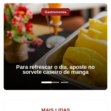
capitão da equipe.
Gastronomia
E qualquer desconfiança sobre Fred caiu por terra após o jogo.
Ao deixar o estádio, Fred saiu caminhando sem qualquer
necessidade de muletas ou ajuda de alguém. Apenas mancava,
fruto das dores que sentia no local. Nada que o impedisse, por
exemplo, de dar autógrafos e tirar fotos (inclusive para alguns
palmeirenses).
Para refrescar o dia, aposte no
sorvete caseiro de manga
MAIS LIDAS