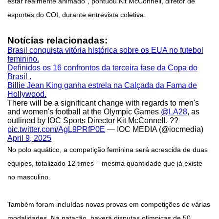
estar realmente animado", pontuou Kit McConnell, diretor de
esportes do COI, durante entrevista coletiva.
Notícias relacionadas:
Brasil conquista vitória histórica sobre os EUA no futebol
feminino.
Definidos os 16 confrontos da terceira fase da Copa do
Brasil .
Billie Jean King ganha estrela na Calçada da Fama de
Hollywood.
There will be a significant change with regards to men's
and women's football at the Olympic Games
@LA28
, as
outlined by IOC Sports Director Kit McConnell. ??
pic.twitter.com/AgL9PRfP0E
— IOC MEDIA (@iocmedia)
April 9, 2025
No polo aquático, a competição feminina será acrescida de duas
equipes, totalizado 12 times – mesma quantidade que já existe
no masculino.
Também foram incluídas novas provas em competições de várias
modalidades. Na natação, haverá disputas olímpicas de 50