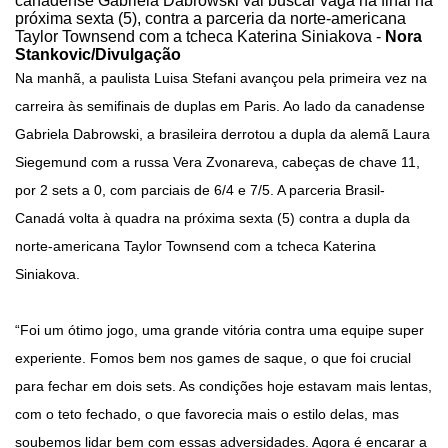
canadense Gabriela Dabrowski vai buscar vaga na final na
próxima sexta (5), contra a parceria da norte-americana
Taylor Townsend com a tcheca Katerina Siniakova -
Nora
Stankovic/Divulgação
Na manhã, a paulista Luisa Stefani avançou pela primeira vez na
carreira às semifinais de duplas em Paris. Ao lado da canadense
Gabriela Dabrowski, a brasileira derrotou a dupla da alemã Laura
Siegemund com a russa Vera Zvonareva, cabeças de chave 11,
por 2 sets a 0, com parciais de 6/4 e 7/5. A parceria Brasil-
Canadá volta à quadra na próxima sexta (5) contra a dupla da
norte-americana Taylor Townsend com a tcheca Katerina
Siniakova.
“Foi um ótimo jogo, uma grande vitória contra uma equipe super
experiente. Fomos bem nos games de saque, o que foi crucial
para fechar em dois sets. As condições hoje estavam mais lentas,
com o teto fechado, o que favorecia mais o estilo delas, mas
soubemos lidar bem com essas adversidades. Agora é encarar a