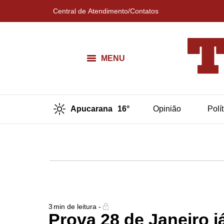
Central de Atendimento/Contatos
MENU
Apucarana
16°
Opinião
Polí
3
min de leitura -