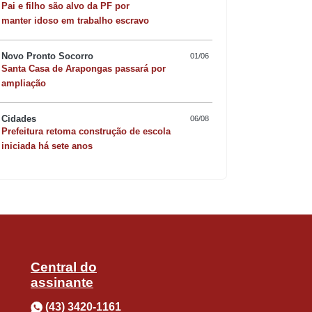
Pai e filho são alvo da PF por
manter idoso em trabalho escravo
Novo Pronto Socorro
01/06
Santa Casa de Arapongas passará por
 do município, os apoiadores e
Quer sofisticar o jan
ampliação
risoto de camarão 
Cidades
06/08
Prefeitura retoma construção de escola
-feira. Ele reforçou ainda que as
iniciada há sete anos
ira via online, pelo site
ina e feminina) a taxa é de R$ 50. Já a
ão adulta. Em 2015 a prova teve a
Central do
assinante
(43) 3420-1161