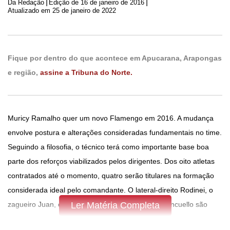
|
|
Da Redação
Edição de
16 de janeiro de 2016
Atualizado em 25 de janeiro de 2022
Fique por dentro do que acontece em Apucarana, Arapongas
e região,
assine a Tribuna do Norte.
Muricy Ramalho quer um novo Flamengo em 2016. A mudança
envolve postura e alterações consideradas fundamentais no time.
Seguindo a filosofia, o técnico terá como importante base boa
parte dos reforços viabilizados pelos dirigentes. Dos oito atletas
contratados até o momento, quatro serão titulares na formação
considerada ideal pelo comandante. O lateral-direito Rodinei, o
zagueiro Juan, o volante Willian Arão e o meia Mancuello são
Ler Matéria Completa
nomes certos no novo Flamengo. A tendência é a de que o