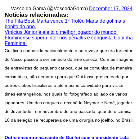
— Vasco da Gama (@VascodaGama)
December 17, 2024
Notícias relacionadas:
The Fifa Best: Marta vence 1º Troféu Marta de gol mais
bonito do ano.
Vinícius Júnior é eleito o melhor jogador do mundo.
Fluminense supera Inter nos pênaltis e conquista Copinha
Feminina.
Gui ficou conhecido nacionalmente e ao revelar que era torcedor
do Vasco passou a ser símbolo do time carioca. Com as imagens
de entrevistas do pequeno carioca, que se comunica de maneira
carismática, não demorou para que Gui fosse presenteado por
outros clubes brasileiros e até mesmo convidado para visitar
times estrangeiros, nos quais foi fotografado ao lado de vários
jogadores. Um dos craques a recebê-lo Neymar e Nenê, jogador
do Juventude, em novembro do ano passado, quando o camisa
10 da seleção se recuperava de uma cirurgia no joelho, no Brasil.
Outro encontro marcante de Gui foi com o presidente Lula
,