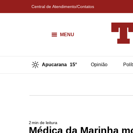
Central de Atendimento/Contatos
MENU
Apucarana
15°
Opinião
Polí
2
min de leitura
Médica da Marinha mo