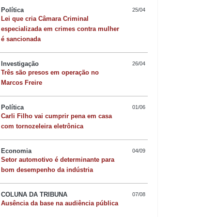
Política
25/04
Lei que cria Câmara Criminal
especializada em crimes contra mulher
é sancionada
Investigação
26/04
Três são presos em operação no
Marcos Freire
Política
01/06
Carli Filho vai cumprir pena em casa
com tornozeleira eletrônica
Economia
04/09
Quer sofisticar o jan
Setor automotivo é determinante para
bom desempenho da indústria
risoto de camarão 
COLUNA DA TRIBUNA
07/08
Ausência da base na audiência pública