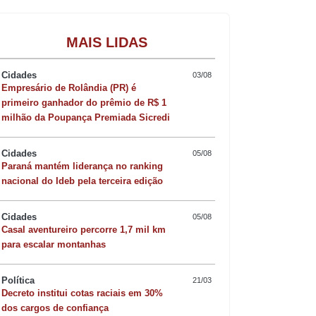
Gastronomia
MAIS LIDAS
Cidades
03/08
Empresário de Rolândia (PR) é
primeiro ganhador do prêmio de R$ 1
milhão da Poupança Premiada Sicredi
Cidades
05/08
Paraná mantém liderança no ranking
nacional do Ideb pela terceira edição
Cidades
05/08
Casal aventureiro percorre 1,7 mil km
para escalar montanhas
Política
21/03
Decreto institui cotas raciais em 30%
Quer sofisticar o jan
dos cargos de confiança