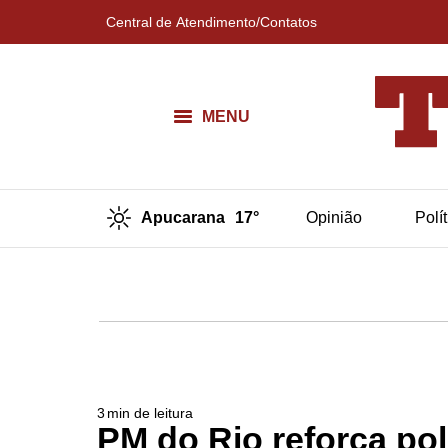
Central de Atendimento/Contatos
MENU
Apucarana
17°
Opinião
Polí
3
min de leitura
PM do Rio reforça pol