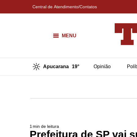
Central de Atendimento/Contatos
MENU
Apucarana
19°
Opinião
Polí
1
min de leitura
Prefeitura de SP vai 