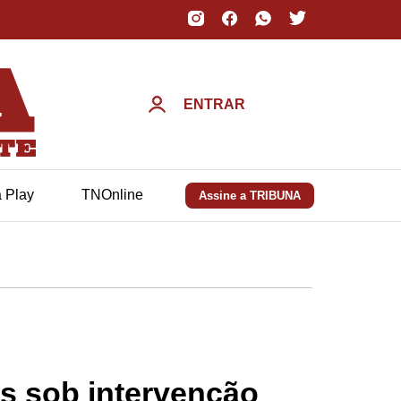
ENTRAR
a Play
TNOnline
Assine a TRIBUNA
us sob intervenção