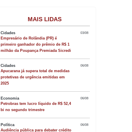
Gastronomia
MAIS LIDAS
Cidades
03/08
Empresário de Rolândia (PR) é
primeiro ganhador do prêmio de R$ 1
milhão da Poupança Premiada Sicredi
Cidades
06/08
Apucarana já supera total de medidas
protetivas de urgência emitidas em
2025
Economia
06/08
Petrobras tem lucro líquido de R$ 52,4
bi no segundo trimestre
Política
06/08
Quer sofisticar o jan
Audiência pública para debater crédito