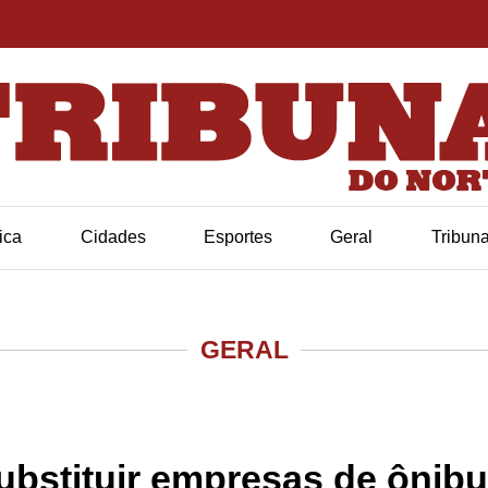
tica
Cidades
Esportes
Geral
Tribun
GERAL
substituir empresas de ônib