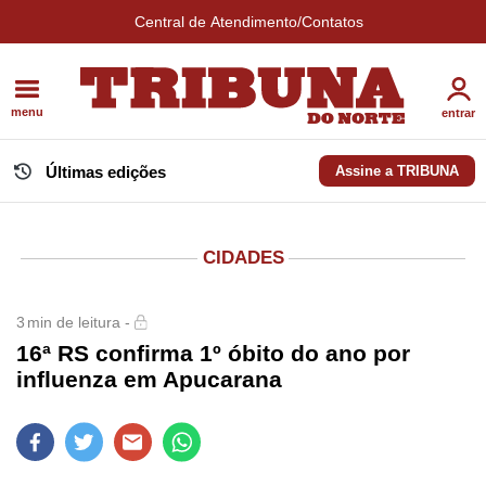
Central de Atendimento/Contatos
menu
entrar
Últimas edições
Assine a TRIBUNA
CIDADES
3
min de leitura -
16ª RS confirma 1º óbito do ano por
influenza em Apucarana