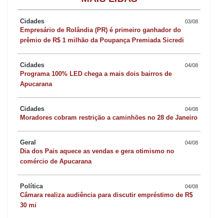
veio a óbito no dia 19 de junho. A causa da morte foi confirmada
após o resultado do exame analisado pelo Laboratório Central do
Cidades
03/08
Empresário de Rolândia (PR) é primeiro ganhador do
Estado (Lacen).
prêmio de R$ 1 milhão da Poupança Premiada Sicredi
O diretor da 16ª Regional de Saúde, Paulo Vital, lamentou a
Cidades
04/08
perda do paciente de Apucarana e aproveitou para reforçar um
Programa 100% LED chega a mais dois bairros de
Apucarana
apelo à população. “A vacina contra a gripe Influenza está
disponível em todas as Unidades Básicas de Saúde (UBSs) nos
Cidades
04/08
17 municípios da região”, frisou Vital.
Moradores cobram restrição a caminhões no 28 de Janeiro
Os grupos prioritários são os idosos (acima de 60 anos), as
Geral
04/08
Dia dos Pais aquece as vendas e gera otimismo no
gestantes e as crianças de 6 meses a 6 anos. “A partir de
comércio de Apucarana
segunda-feira, dia 29 de junho, a vacina contra a Influenza estará
liberada também para toda a população”, anunciou o diretor da
Política
04/08
Câmara realiza audiência para discutir empréstimo de R$
RS.
30 mi