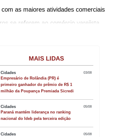
 com as maiores atividades comerciais
os se referem ao comércio varejista
or de automóveis e do atacado de
Gastronomia
MAIS LIDAS
 um crescimento expressivo no volume
Cidades
03/08
Empresário de Rolândia (PR) é
sil na mesma comparação, que foi de
primeiro ganhador do prêmio de R$ 1
milhão da Poupança Premiada Sicredi
Cidades
05/08
Paraná mantém liderança no ranking
nacional do Ideb pela terceira edição
Cidades
05/08