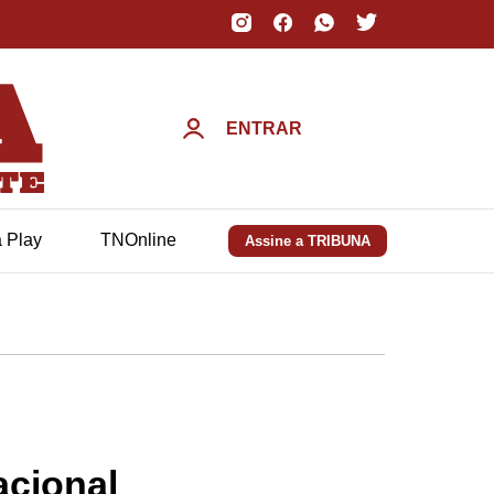
ENTRAR
a Play
TNOnline
Assine a TRIBUNA
acional