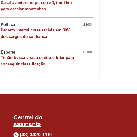
Casal aventureiro percorre 1,7 mil km
para escalar montanhas
Política
21/03
Decreto institui cotas raciais em 30%
Quer sofisticar o jan
dos cargos de confiança
risoto de camarão 
Esporte
05/08
Timão busca virada contra o Inter para
conseguir classificação
Central do
assinante
(43) 3420-1161