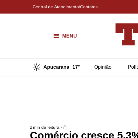
Central de Atendimento/Contatos
MENU
Apucarana
17°
Opinião
Polí
2
min de leitura -
Comércio cresce 5,3%