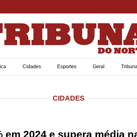
tica
Cidades
Esportes
Geral
Tribun
CIDADES
 em 2024 e supera média n