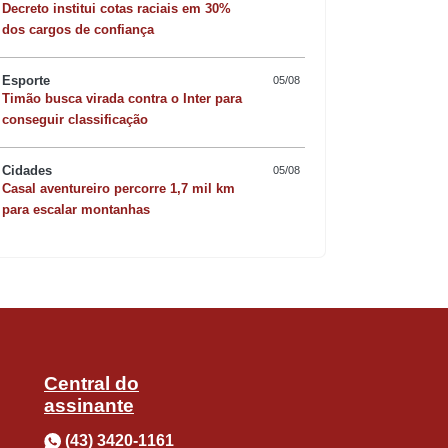
Municipal de Faxinal. O motorista do
Decreto institui cotas raciais em 30%
dos cargos de confiança
Esporte
05/08
Timão busca virada contra o Inter para
Quer sofisticar o jan
conseguir classificação
risoto de camarão 
Cidades
05/08
, uma ação que compõe a Campanha
Casal aventureiro percorre 1,7 mil km
para escalar montanhas
 reflexão frente ao feminicídio voltada
enômeno e se envolver na erradicação
 confirmaram presença.
Central do
assinante
(43) 3420-1161