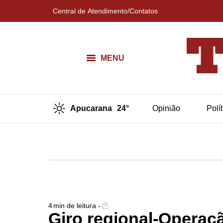
Central de Atendimento/Contatos
MENU
Apucarana
24°
Opinião
Polí
4
min de leitura -
Giro regional-Operaç