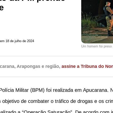
e
 em 18 de julho de 2024
Um homem foi preso p
carana, Arapongas e região,
assine a Tribuna do Nor
lícia Militar (BPM) foi realizada em Apucarana. Ne
objetivo de combater o tráfico de drogas e os crim
am realizado a “Operação Saturação”. De acordo com