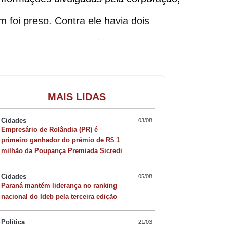
oi preso. Contra ele havia dois
 Segundo a PM, o detido havia fugido da
Gastronomia
MAIS LIDAS
Cidades
03/08
Empresário de Rolândia (PR) é
 na região de Faxinal. Odair Pereira dos
primeiro ganhador do prêmio de R$ 1
milhão da Poupança Premiada Sicredi
tem. A colisão frontal envolveu dois
Cidades
05/08
om placa de Santa Tereza do Oeste,
Paraná mantém liderança no ranking
nacional do Ideb pela terceira edição
e. No carro também estavam mais duas
Política
21/03