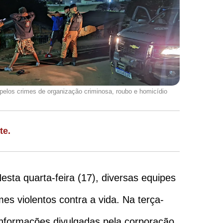
elos crimes de organização criminosa, roubo e homicídio
te.
sta quarta-feira (17), diversas equipes
es violentos contra a vida. Na terça-
 informações divulgadas pela corporação,