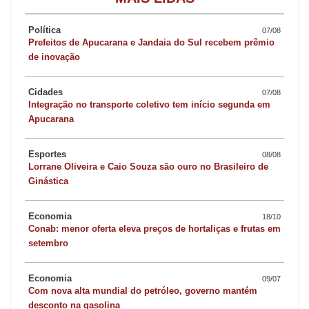
governador Carlos Massa Ratinho Junior defende que a
Política
07/08
mudança na legislação pode aprimorar a gestão de pessoal dos
Prefeitos de Apucarana e Jandaia do Sul recebem prêmio
militares estaduais, além de garantir a participação de
de inovação
profissionais com ampla experiência nas carreiras de polícia e
Cidades
bombeiro militar.
07/08
Integração no transporte coletivo tem início segunda em
Apucarana
“Tal proposição propiciará que os servidores atuem conforme o
interesse público por mais um período e assegurará, ao Estado e
Esportes
08/08
Lorrane Oliveira e Caio Souza são ouro no Brasileiro de
aos cidadãos, profissionais qualificados na execução de
Ginástica
atividades relacionadas à segurança pública”, diz um trecho da
mensagem assinada pelo governador.
Economia
18/10
Conab: menor oferta eleva preços de hortaliças e frutas em
setembro
A medida que será analisada pelos deputados estaduais prevê
que os militares estaduais inativos que tenham se aposentado
Economia
09/07
com proventos integrais – seja por tempo de serviço ou por idade
Com nova alta mundial do petróleo, governo mantém
– possam retornar ao serviço ativo por até 36 meses, com
desconto na gasolina