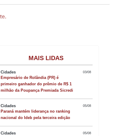
te.
6, entre o final da madrugada e o
Gastronomia
MAIS LIDAS
 Urgência (Samu) de Jandaia do Sul, a
s, o que impediu sua identificação no
Cidades
03/08
Empresário de Rolândia (PR) é
primeiro ganhador do prêmio de R$ 1
rde desta sexta-feira, o motorista
milhão da Poupança Premiada Sicredi
Cidades
05/08
Paraná mantém liderança no ranking
nacional do Ideb pela terceira edição
Cidades
05/08