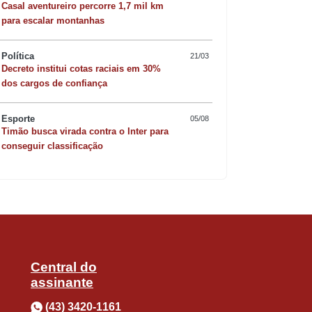
Casal aventureiro percorre 1,7 mil km
ra (21). As plantas estavam sendo
para escalar montanhas
 e responsável pelo plantio, um jovem
Política
21/03
Decreto institui cotas raciais em 30%
ela maconha, mas por falta de pagamento
Quer sofisticar o jan
dos cargos de confiança
risoto de camarão 
ivo para uso, contravenção que não
Esporte
05/08
Timão busca virada contra o Inter para
 mandado de prisão civil pelo não
conseguir classificação
Central do
um barranco e capotar. O acidente
assinante
rdo com a Polícia Rodoviária Estadual
(43) 3420-1161