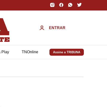
ENTRAR
a Play
TNOnline
Assine a TRIBUNA
a