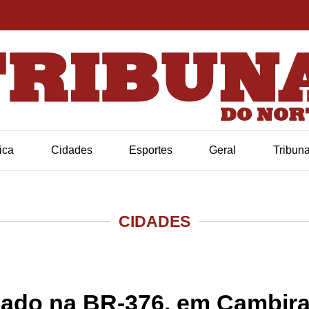
tica
Cidades
Esportes
Geral
Tribun
CIDADES
ado na BR-376, em Cambir