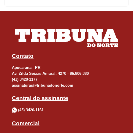
A Polícia Civil também tenta identificar uma ossada humana
encontrada na manhã de ontem em avançado estado de
decomposição. Os ossos foram encontrados nas margens de um
riacho, na Rua Lori. O material estava preso a uma calça e foi
localizado por um morador, que acionou a Polícia Militar.
A equipe policial compareceu ao local e, com a ajuda do
Contato
solicitante, realizou buscas na região até encontrar os ossos. A
Apucarana - PR
Polícia Civil e a Polícia Científica foram acionadas para perícia e
Av. Zilda Seixas Amaral, 4270 - 86.806-380
recolhimento do material, que passará por análises para
(43) 3420-1177
confirmar sua origem e auxiliar nas investigações.
assinaturas@tribunadonorte.com
Central do assinante
(43) 3420-1161
Comercial