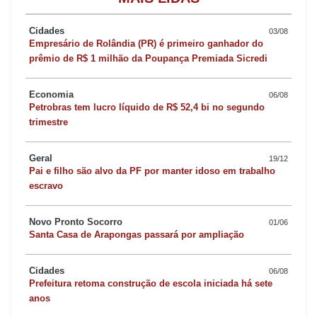
perfurações de faca no tórax, pescoço e costas.
Cidades
03/08
Mais tarde, a Polícia Militar (PM) recuperou um Volkswagen Polo
Empresário de Rolândia (PR) é primeiro ganhador do
prêmio de R$ 1 milhão da Poupança Premiada Sicredi
(foto) abandonado na zona rural da cidade. O veículo, que
pertencia à vítima, foi encontrado no final da Avenida Siriema
Economia
06/08
com sinais de incêndio, banco do passageiro queimado e vidros
Petrobras tem lucro líquido de R$ 52,4 bi no segundo
trimestre
danificados. Apesar dos danos, não havia alerta de furto ou
roubo para o carro na 22ª Subdivisão Policial de Arapongas. A
Geral
19/12
suspeita é que tenham ateado fogo no veículo para eliminar
Pai e filho são alvo da PF por manter idoso em trabalho
pistas do crime.
escravo
Edson era casado, deixa esposa, dois filhos e dez irmãos. O caso
Novo Pronto Socorro
01/06
Santa Casa de Arapongas passará por ampliação
está sendo investigado pela Polícia Civil de Arapongas.
Cidades
06/08
OSSADA
Prefeitura retoma construção de escola iniciada há sete
anos