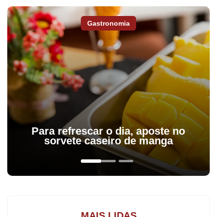
Gastronomia
Fique por dentro do que acontece em Apucarana,
Arapongas e região,
assine a Tribuna do Norte.
Para refrescar o dia, aposte no
sorvete caseiro de manga
Um mestre de obras de 40 anos foi assassinado a facadas em
Arapongas. O corpo de Edson Amaro dos Santos foi encontrado
na madrugada de domingo em uma estrada rural próxima à PR-
444. Ele foi encontrado por um morador local com múltiplas
MAIS LIDAS