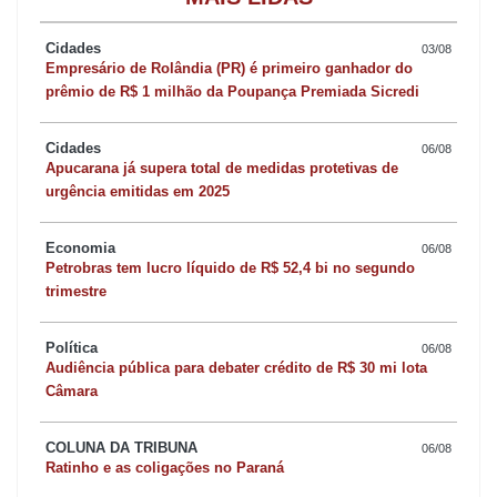
A PRF Londrina apreendeu 64,5 toneladas de maconha no ano
de 2024 nas rodovias que cortam o norte do Paraná.
Cidades
03/08
Empresário de Rolândia (PR) é primeiro ganhador do
prêmio de R$ 1 milhão da Poupança Premiada Sicredi
O crime de tráfico tem pena prevista de reclusão de 05 a 15
anos.
Cidades
06/08
Apucarana já supera total de medidas protetivas de
urgência emitidas em 2025
Economia
06/08
Petrobras tem lucro líquido de R$ 52,4 bi no segundo
trimestre
Política
06/08
Audiência pública para debater crédito de R$ 30 mi lota
Câmara
COLUNA DA TRIBUNA
06/08
Ratinho e as coligações no Paraná