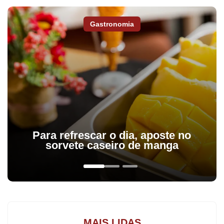
jogou pelo lado do passageiro e correu para uma área de
plantação, abandonando o veículo em movimento. Os agentes da
Gastronomia
PRF, contudo, conseguiram acessar a cabine do caminhão para
evitar um acidente.
A operação, segundo a polícia, começou na BR-369, em
Arapongas, e terminou na PR-218, em Astorga.
Conforma a PRF, foram encontradas na carroceria 2.242 kg da
droga, que estava guardada em caixas de frutas e legumes. Os
Para refrescar o dia, aposte no
entorpecentes e o veículo foram apreendidos e encaminhados à
sorvete caseiro de manga
Polícia Civil de Astorga.
Os agentes informaram que o motorista conseguiu fugir e até o
fechamento desta edição não foi localizado.
MAIS LIDAS