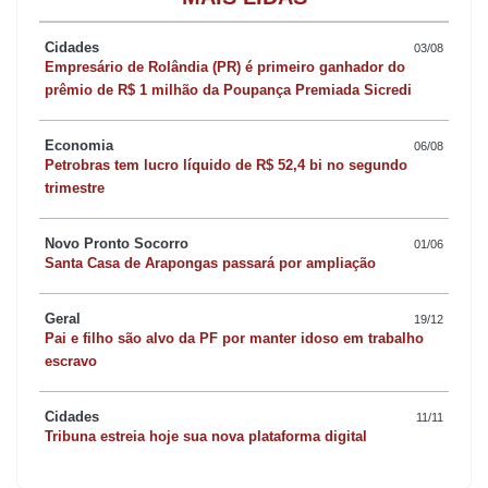
Mirim. Esse projeto que agora é relançado totalmente
redesenhado para atender melhor as crianças”, contou a major.
Cidades
03/08
Empresário de Rolândia (PR) é primeiro ganhador do
prêmio de R$ 1 milhão da Poupança Premiada Sicredi
Nesta nova fase, serão duas turmas de 25 crianças, com
atividades no período da manhã e da tarde. O conteúdo inclui
Economia
06/08
aulas práticas com soldados do Corpo de Bombeiros e
Petrobras tem lucro líquido de R$ 52,4 bi no segundo
professores das secretarias de Educação e Assistência Social,
trimestre
que atuam com equipe multidisciplinar composta por psicólogo,
Novo Pronto Socorro
assistente social e orientadores. Entre os conteúdos estão
01/06
Santa Casa de Arapongas passará por ampliação
noções de primeiros socorros, prevenção de acidentes, cidadania
e recreação.
Geral
19/12
Pai e filho são alvo da PF por manter idoso em trabalho
escravo
A prefeita em exercício, Gertrudes Bernardy, celebrou a retomada
durante o lançamento oficial no Centro da Juventude. “É um
Cidades
11/11
projeto transformador. Fico feliz por vê-lo de volta, ainda melhor
Tribuna estreia hoje sua nova plataforma digital
estruturado e agradeço à major Angeli por ter abraçado esse