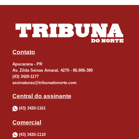
sonho. Ele já foi destaque na cidade e vai voltar a ser”.
O bombeiro Rafael de Souza Santana, que atua como orientador
no projeto, destaca a diversidade das disciplinas. “Eles vão
aprender técnicas de vertical¸ como escalar e descer de rapel,
além de mergulho e medidas de prevenção de incêndios.
Contato
Também terão aulas de primeiros socorros pré-hospitalar, vão
aprender com se faz massagem cardíaca e reconhecimento de
Apucarana - PR
situações de emergência em pessoas próximas e parentes”.
Av. Zilda Seixas Amaral, 4270 - 86.806-380
(43) 3420-1177
assinaturas@tribunadonorte.com
Segundo Santana, o objetivo é aproximar os alunos da realidade
Central do assinante
da profissão. “Eles vão se sentir como bombeiros de verdade”.
Além das práticas operacionais, as criança terão orientações
(43) 3420-1161
simples, mas fundamentais. “Ensinaremos em que momento
Comercial
chamar os bombeiros, quando ligar para o Samu, quando
chamar a polícia. Isso melhora até nosso próprio trabalho”.
(43) 3420-1110