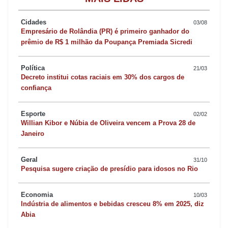
outras três pessoas morreram em decorrência do acidente.
Quatro das vítimas eram estudantes e a outra funcionária da
Cidades
03/08
Apae. No total, 13 pessoas ficaram feridas.
Empresário de Rolândia (PR) é primeiro ganhador do
prêmio de R$ 1 milhão da Poupança Premiada Sicredi
O veículo foi arrastado por cerca de 30 metros do local após a
Política
21/03
batida e algumas pessoas foram arremessadas pelas janelas.
Decreto institui cotas raciais em 30% dos cargos de
confiança
O motorista do ônibus estava com a Carteira Nacional de
Esporte
02/02
Habilitação (CNH) vencida e foi indiciado por homicídio e lesão
Willian Kibor e Núbia de Oliveira vencem a Prova 28 de
corporal culposa na direção de veículo automotor. Além disso, o
Janeiro
veículo não tinha autorização para rodar há pelo menos quatro
anos antes da data do acidente.
Geral
31/10
Pesquisa sugere criação de presídio para idosos no Rio
Famílias de outras vítimas também ingressaram na justiça em
Economia
10/03
busca de indenização.
Indústria de alimentos e bebidas cresceu 8% em 2025, diz
Abia