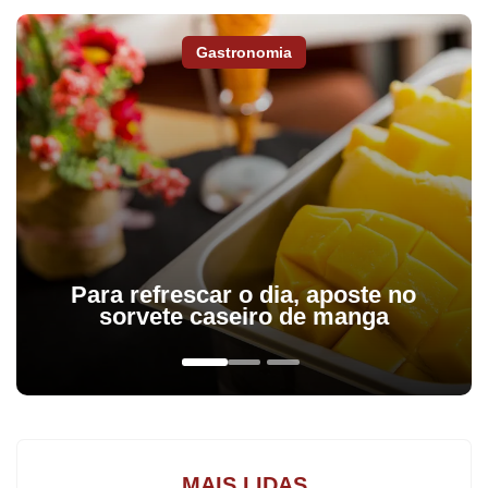
Gastronomia
A Prefeitura de Jandaia do Sul foi condenada a pagar uma
indenização de R$ 150 mil à família de uma das vítimas do
acidente que envolveu um trem e um ônibus escolar em 9 de
março de 2023. A decisão é do Tribunal de Justiça do Paraná
(TJ-PR) e beneficia o pai, o tio e a avó de Kimberly Karolaine
Ribeiro Pimenta, de 15 anos.
Para refrescar o dia, aposte no
A adolescente estava no ônibus da Associação de Pais e Amigos
sorvete caseiro de manga
dos Excepcionais (Apae) atingindo pela composição férrea na
Rua Presidente Kennedy, na Vila Rica.
O ônibus transportava 29 pessoas, sendo três monitores, o
motorista e 25 crianças. Além de Kimberly e a prima dela Maria,
MAIS LIDAS