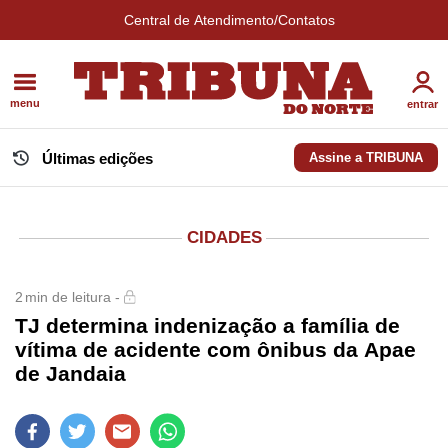
Central de Atendimento/Contatos
menu
entrar
Últimas edições
Assine a TRIBUNA
CIDADES
2
min de leitura -
TJ determina indenização a família de
vítima de acidente com ônibus da Apae
de Jandaia