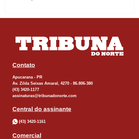
tronco, mas se recuperou na reta final, com um chute na cabeça
de Polo e garantiu a vantagem, com empate por 3 a 3.
No segundo assalto, novamente o espanhol começou melhor no
embate contra o brasileiro, respondendo com um golpe na
cabeça ainda no início; na sequência engatou um acerto no
tronco. Netinho ainda acertou um golpe na cabeça do rival, mas
Contato
não conseguiu se recuperar no assalto, que terminou com a
Apucarana - PR
vitória por 6 a 4 do espanhol.
Av. Zilda Seixas Amaral, 4270 - 86.806-380
(43) 3420-1177
No round decisivo, Netinho manteve a calma e dominou o
assinaturas@tribunadonorte.com
espanhol, com dois chutes no tronco na sequência, abrindo o
Central do assinante
placar em 4 a 0. Na reta final, contou com a estratégia da
comissão técnica e, à frente no placar, optou por segurar a luta e
(43) 3420-1161
esquivar dos golpes de Polo. Recebeu três punições, mas
Comercial
garantiu a vitória por 4 a 3 e a medalha de bronze para o Time