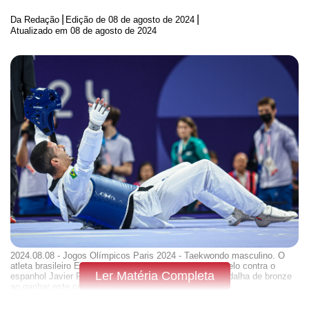
|
|
Da Redação
Edição de
08 de agosto de 2024
Atualizado em 08 de agosto de 2024
2024.08.08 - Jogos Olímpicos Paris 2024 - Taekwondo masculino. O
atleta brasileiro Edival Pontes, o Netinho (azul), em duelo contra o
Ler Matéria Completa
espanhol Javier Pérez Polo. O brasileiro garantiu a medalha de bronze
ao ganhar este confronto. Foto: Wander Roberto/COB