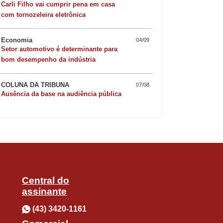
Carli Filho vai cumprir pena em casa
com tornozeleira eletrônica
a e Yoane Wissa, livre na pequena
Economia
04/09
Quer sofisticar o jan
Setor automotivo é determinante para
bom desempenho da indústria
risoto de camarão 
o de jogadas de Portugal. Contido entre
COLUNA DA TRIBUNA
07/08
Ausência da base na audiência pública
(o primeiro foi Lionel Messi, da
 área.
 e foco no próximo jogo”, postou o
Central do
assinante
(43) 3420-1161
tando em erros de passe e pouca