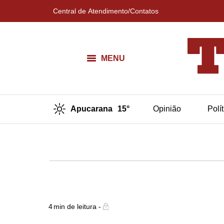
Central de Atendimento/Contatos
MENU
Apucarana
15°
Opinião
Polí
4
min de leitura -