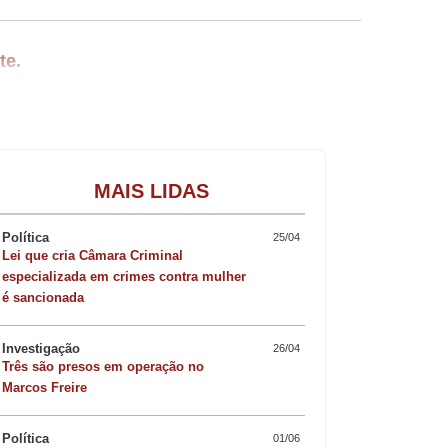
te.
atar em 1 a 1 com a República
Gastronomia
MAIS LIDAS
ma das favoritas ao título, a equipe
Política
25/04
sentes e amargando uma atuação discreta
Lei que cria Câmara Criminal
especializada em crimes contra mulher
as seleções somam um ponto na tabela.
é sancionada
Investigação
26/04
cial logo aos cinco minutos. Após
Três são presos em operação no
Marcos Freire
r. No entanto, a vantagem precoce não
Política
01/06
s. A resiliência congolesa foi