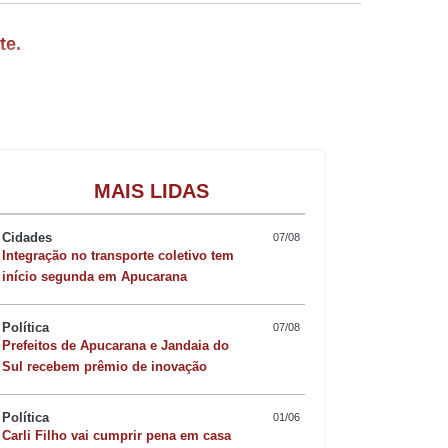
te.
do Camargo (MDB) avalia que o período
itação e infraestrutura. Em seu primeiro
Gastronomia
MAIS LIDAS
ios administrativos. Em entrevista, o
Cidades
07/08
Integração no transporte coletivo tem
início segunda em Apucarana
Política
07/08
abalhamos com planejamento e
Prefeitos de Apucarana e Jandaia do
Sul recebem prêmio de inovação
os cargos estratégicos, o que tem feito
Política
01/06
Carli Filho vai cumprir pena em casa