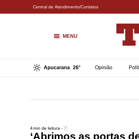
Central de Atendimento/Contatos
MENU
Apucarana
26°
Opinião
Polí
4
min de leitura -
‘Abrimos as portas de