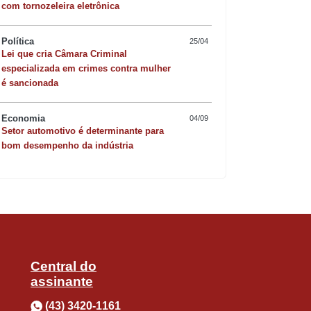
com tornozeleira eletrônica
dores e a articulação política com
Política
25/04
Lei que cria Câmara Criminal
Abrimos as portas do município para
especializada em crimes contra mulher
Quer sofisticar o jan
é sancionada
ursos que já estão transformando a
risoto de camarão 
Economia
04/09
Setor automotivo é determinante para
bom desempenho da indústria
tria e Comércio, na captação de
ação concluída. Alguns empreendedores
Central do
assinante
rno do Estado, com apoio de deputados
(43) 3420-1161