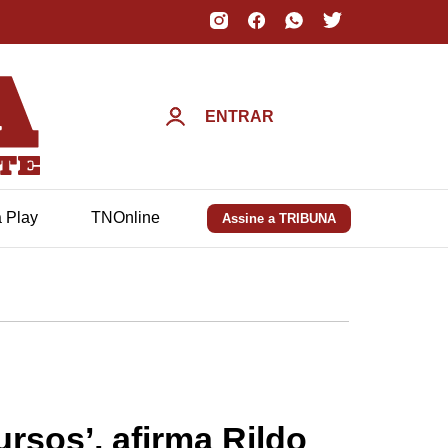
ENTRAR
a Play
TNOnline
Assine a TRIBUNA
rsos’, afirma Rildo