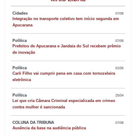
“Em razão disso, fizemos a votação de um projeto apenas,
Cidades
07/08
Integração no transporte coletivo tem início segunda em
apenas o projeto do Refis, e aprovamos esse projeto que
Apucarana
estabelece um refinanciamento de dívidas no município. A
Câmara ficou feliz em poder votar o projeto do Refis. Nós já
Política
07/08
Prefeitos de Apucarana e Jandaia do Sul recebem prêmio
tínhamos trazido essa necessidade por meio de requerimento, de
de inovação
minha autoria inclusive, questionando isso para o prefeito”,
comentou.
Política
01/06
Carli Filho vai cumprir pena em casa com tornozeleira
eletrônica
O projeto estabelecendo o programa foi aprovado por
unanimidade com nove votos a favor. O presidente da Casa não
Política
25/04
vota nesse caso e o vereador Wellington Gentil (Agir) não
Lei que cria Câmara Criminal especializada em crimes
participou da sessão porque estava em outro compromisso fora
contra mulher é sancionada
da cidade.
COLUNA DA TRIBUNA
07/08
Ausência da base na audiência pública
Líder do prefeito na Câmara, o vereador Moisés Tavares (PP),