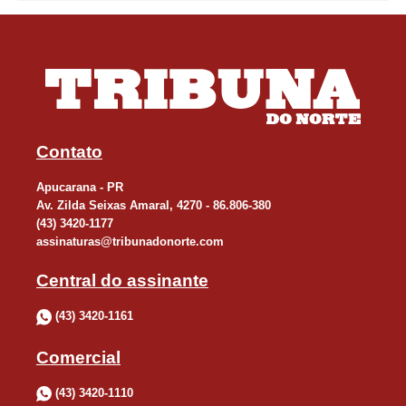
privado. Porém, paralelamente já está em andamento no Tribunal
de Contas uma consulta para a finalização de uma Parceria
Público-Privada (PPP) voltada para a questão do resíduo sólido.
“Essa questão vem recebendo atenção prioritária na nossa
gestão e o anúncio desses recursos pelo deputado Pedro Lupion
não poderia chegar em melhor momento”, destaca o prefeito.
Contato
Sérgio Onofre, ex-prefeito e hoje superintendente geral de Apoio
Apucarana - PR
Av. Zilda Seixas Amaral, 4270 - 86.806-380
aos Municípios, destacou que a conquista é resultado de mais
(43) 3420-1177
um trabalho articulado por todo o grupo político. “Um trabalho
assinaturas@tribunadonorte.com
que começou lá atrás, na minha gestão, e continuou com o
Central do assinante
Rafael, com os vereadores e demais lideranças. São coisas
assim que nos dão motivo para continuar na política”, afirmou
(43) 3420-1161
Sérgio Onofre.
Comercial
PARCERIA
(43) 3420-1110