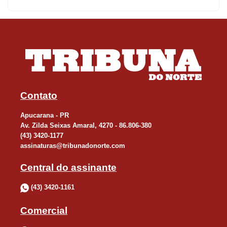
regional consolidada há 14 anos, que é negociada de forma
tripartite, com representantes do governo, dos trabalhadores e
dos empregadores através do conselho”, ressaltou o secretário
estadual do Trabalho, Qualificação e Renda, Do Carmo. “Além de
assegurar a melhor remuneração do país, o piso regional
também serve de base para a negociação de muitos sindicatos,
que usam esses valores para conceder seus reajustes”, afirmou.
Contato
Apucarana - PR
O piso paranaense é dividido em quatro grupos, que contemplam
Av. Zilda Seixas Amaral, 4270 - 86.806-380
os trabalhadores que não possuem convenção ou acordo coletivo
(43) 3420-1177
de trabalhou ou não possuem sindicatos que os representem,
assinaturas@tribunadonorte.com
caso de trabalhadores agropecuários, florestais e da pesca, entre
Central do assinante
outros
(43) 3420-1161
O reajuste previsto no decreto é válido a partir de 1º de janeiro de
Comercial
2025, sendo que a diferença nos valores deve ser paga de forma