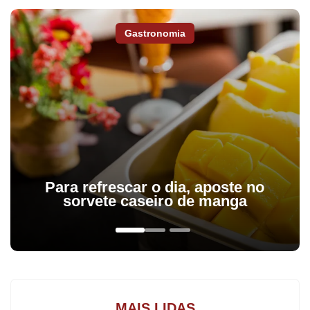
Gastronomia
Maior do Brasil, o Piso Regional do Paraná teve um novo
reajuste. O governador Carlos Massa Ratinho Junior assinou,
nesta sexta-feira (4), o Decreto 9468 com os novos valores do
piso que garante aumento real nos salários de diversas
categorias. Os valores, divididos em quatro faixas salariais,
tiveram um reajuste médio de 13%. Elas variam de 1.984,16 a
2.275,36, chegando a quase 50% a mais que o salário mínimo
nacional.
Para refrescar o dia, aposte no
sorvete caseiro de manga
“O Paraná tem o maior salário mínimo regional do Brasil, o que
demonstra o compromisso do governo estadual e do setor
produtivo com os trabalhadores paranaenses, valorizando os
profissionais que ajudam a construir as riquezas do nosso
Estado”, ressaltou o governador. “Estamos em um bom momento
MAIS LIDAS