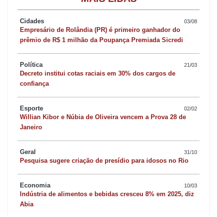
da economia, com crescimento do PIB e a menor taxa de
desemprego da história, dentro do pleno emprego. A
Cidades
03/08
Empresário de Rolândia (PR) é primeiro ganhador do
remuneração maior também aumenta o consumo das famílias,
prêmio de R$ 1 milhão da Poupança Premiada Sicredi
gerando um fluxo virtuoso na economia.”
Política
21/03
O novo piso foi definido pelo Conselho Estadual do Trabalho,
Decreto institui cotas raciais em 30% dos cargos de
confiança
Emprego e Renda (Ceter), que é formado por representantes dos
trabalhadores, empregadores e dos governos estadual e federal.
Esporte
02/02
Ele tem como base o reajuste do Salário Mínimo Nacional, que
Willian Kibor e Núbia de Oliveira vencem a Prova 28 de
passou para R$ 1.518 em março deste ano, levando em conta
Janeiro
também a evolução do Índice Nacional de Preços ao Consumidor
Geral
(INPC), que encerrou o ano com alta de 3,71%. Caso o salário
31/10
Pesquisa sugere criação de presídio para idosos no Rio
mínimo nacional tenha outro reajuste no ano, o Ceter também
deve deliberar sobre novos valores para o Paraná.
Economia
10/03
Indústria de alimentos e bebidas cresceu 8% em 2025, diz
Abia
“O Paraná possui uma política de valorização do salário mínimo