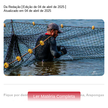
|
|
Da Redação
Edição de
04 de abril de 2025
Atualizado em 04 de abril de 2025
Fique por dentro do que acontece em Apucarana, Arapongas
Ler Matéria Completa
e região,
assine a Tribuna do Norte.