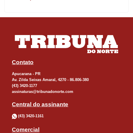
educação pública do Brasil”, afirmou.
resultado provisório do PSS será divulgado após as 16h do dia 22
de maio. A classificação final será homologada em 30 de maio,
com divulgação no site da Seed-PR.
Contato
Apucarana - PR
Av. Zilda Seixas Amaral, 4270 - 86.806-380
(43) 3420-1177
assinaturas@tribunadonorte.com
Central do assinante
(43) 3420-1161
Comercial