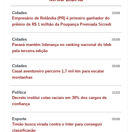
O edital do processo seletivo prevê a reserva de 10% das vagas
Cidades
03/08
para pessoas negras e 5% para pessoas com deficiência. A
Empresário de Rolândia (PR) é primeiro ganhador do
seleção consistirá de prova de títulos, de caráter classificatório,
prêmio de R$ 1 milhão da Poupança Premiada Sicredi
com pontuação total de até 100 pontos. Cada habilitação/função
Cidades
tem sua especificidade, portanto é importante que o candidato
05/08
Paraná mantém liderança no ranking nacional do Ideb
verifique criteriosamente o edital antes de se inscrever. É possível
pela terceira edição
se inscrever em quantas funções desejar, desde que possua a
escolaridade exigida.
Cidades
05/08
Casal aventureiro percorre 1,7 mil km para escalar
montanhas
O secretário estadual da Educação, Roni Miranda, destacou a
importância da abertura do processo seletivo. “A contratação de
Política
21/03
profissionais qualificados garante, na ponta, um ensino de
Decreto institui cotas raciais em 30% dos cargos de
confiança
qualidade aos estudantes da rede estadual e a formação de
cidadãos preparados para os desafios do mundo atual. Por meio
Esporte
05/08
destes professores, pedagogos, tradutores e intérpretes,
Timão busca virada contra o Inter para conseguir
conseguiremos manter o Paraná como estado de referência na
classificação