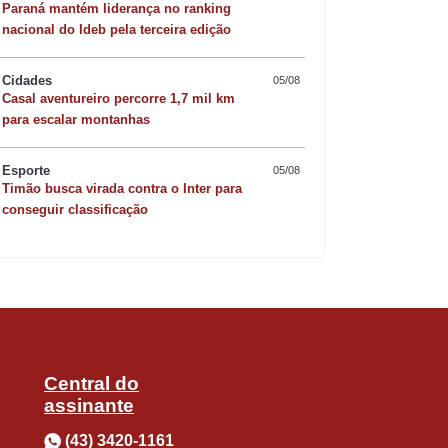
Paraná mantém liderança no ranking
seriam obrigados a considerar essa
nacional do Ideb pela terceira edição
Cidades
05/08
Casal aventureiro percorre 1,7 mil km
Quer sofisticar o jan
para escalar montanhas
frentar uma barra tão pesada assim?
risoto de camarão 
Esporte
05/08
o mais consistente motor do
Timão busca virada contra o Inter para
conseguir classificação
ocam a perspectiva negativa para um
 será retirado o grau de investimento.
Central do
assinante
ue faz a República balançar), amparada
(43) 3420-1161