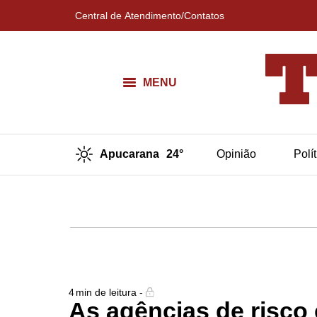
Central de Atendimento/Contatos
MENU
Apucarana
24°
Opinião
Polí
4
min de leitura -
As agências de risco 