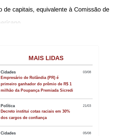
 de capitais, equivalente à Comissão de
mericano.
ssam pela peneira dessas agências. A
Gastronomia
mpulsoriamente na alocação de recursos
MAIS LIDAS
Cidades
03/08
Empresário de Rolândia (PR) é
primeiro ganhador do prêmio de R$ 1
milhão da Poupança Premiada Sicredi
aís, se for decretada a perda do grau de
Política
21/03
Decreto institui cotas raciais em 30%
dos cargos de confiança
eria que deparar-se com a elevação de
Cidades
05/08