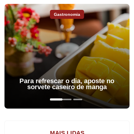
preocupação é governar em favor do bem-estar do povo. Não é
construir prédio. Quando algumas pessoas falam que o Beffa não
Gastronomia
construiu nada, elas se referem a uma política arcaica que ainda
reina. A minha obra principal é cuidar do bem-estar do povo”,
assinala.
Para refrescar o dia, aposte no
sorvete caseiro de manga
MAIS LIDAS