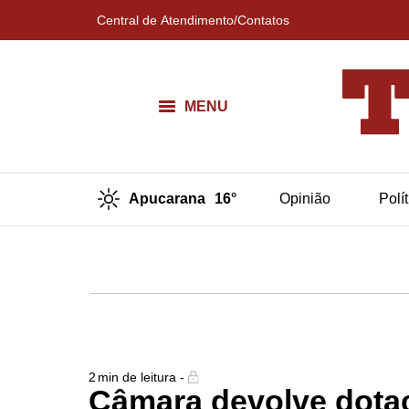
Central de Atendimento/Contatos
MENU
Apucarana
16°
Opinião
Polí
2
min de leitura -
Câmara devolve dota