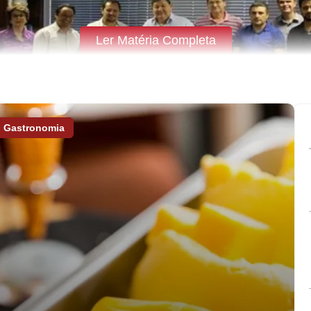
Ler Matéria Completa
Gastronomia
teontem, a maior devolução de dotações orçamentárias ao Poder
o da Vila da Saúde, conforme acordo feito previamente entre Le
aldeir José Pereira (SDD), o Maringá, ressalta q