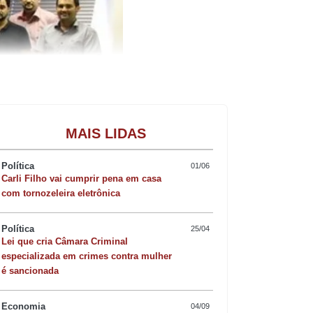
Gastronomia
MAIS LIDAS
Política
01/06
Carli Filho vai cumprir pena em casa
com tornozeleira eletrônica
Política
25/04
 Executivo na sua história. A transferência no
Lei que cria Câmara Criminal
gislativo e Executivo. Valor corresponde às sobras
especializada em crimes contra mulher
é sancionada
ue a devolução foi possível graças à
Economia
04/09