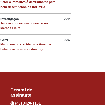
istrar o recurso público com
Setor automotivo é determinante para
bom desempenho da indústria
para os araponguenses. A devolução
Investigação
26/04
e preocupação com o dinheiro público, o
Três são presos em operação no
Quer sofisticar o jan
Marcos Freire
io”, declarou Maringá. Ele ainda lembra
risoto de camarão 
Geral
26/07
cípio possa antecipar a abertura de
Maior evento científico da América
Latina começa neste domingo
e que será efetuada até final do ano.
a vem ao município em um grande
positivamente na vida da população,
Central do
assinante
(43) 3420-1161