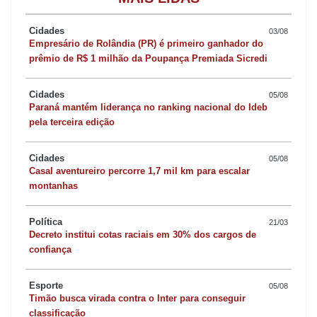
data também marca o começo da propaganda eleitoral na
internet. O tempo, de 47 dias antes do pleito, é menor do que o
Cidades
03/08
Empresário de Rolândia (PR) é primeiro ganhador do
concedido no ano passado, de 91 dias.
prêmio de R$ 1 milhão da Poupança Premiada Sicredi
As convenções partidárias podem acontecer entre 20 de julho e 5
Cidades
05/08
de agosto. As filiações deverão ser feitas seis meses antes do
Paraná mantém liderança no ranking nacional do Ideb
pela terceira edição
pleito, conforme estabelece a minirreforma política: o prazo é de
2 de abril. Os candidatos vão ter até as 19h de 20 de agosto para
Cidades
05/08
solicitarem registro da candidatura na Justiça Eleitoral
Casal aventureiro percorre 1,7 mil km para escalar
competente.
montanhas
Política
21/03
Decreto institui cotas raciais em 30% dos cargos de
confiança
Esporte
05/08
Timão busca virada contra o Inter para conseguir
classificação