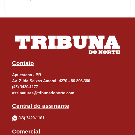
Contato
Apucarana - PR
Av. Zilda Seixas Amaral, 4270 - 86.806-380
(43) 3420-1177
assinaturas@tribunadonorte.com
Central do assinante
O relatório foi apresentado pelo ministro Gilmar Mendes, que
agradeceu a colaboração dos Tribunais Regionais eleitorais
(43) 3420-1161
(TREs) e dos grupos de trabalho. “A expectativa de alteração de
várias datas relevantes do processo eleitoral foi confirmada,
Comercial