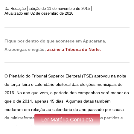
|
|
Da Redação
Edição de
11 de novembro de 2015
Atualizado em 02 de dezembro de 2016
Fique por dentro do que acontece em Apucarana,
Arapongas e região,
assine a Tribuna do Norte.
O Plenário do Tribunal Superior Eleitoral (TSE) aprovou na noite
de terça-feira o calendário eleitoral das eleições municipais de
2016. No ano que vem, o período das campanhas será menor do
que o de 2014, apenas 45 dias. Algumas datas também
mudaram em relação ao calendário do ano passado por causa
da minirreforma política que criou novos prazos aos partidos e
Ler Matéria Completa
aos interessados em disputar cargos eletivos.